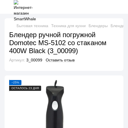
Бытовая техника
Техника для кухни
Блендеры
Блендер
Блендер ручной погружной
Domotec MS-5102 со стаканом
400W Black (3_00099)
Артикул:
3_00099
Оставить отзыв
−25%
ОСТАЛОСЬ 23 ДНЯ