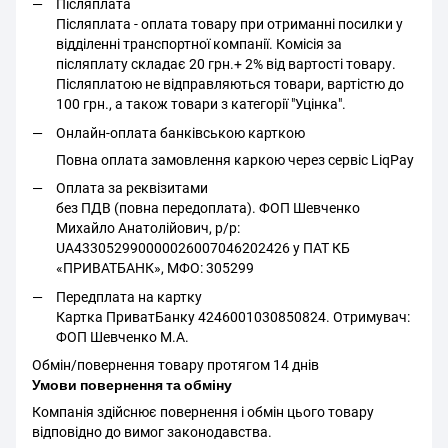
Післяплата
Післяплата - оплата товару при отриманні посилки у
відділенні транспортної компанії. Комісія за
післяплату складає 20 грн.+ 2% від вартості товару.
Післяплатою не відправляються товари, вартістю до
100 грн., а також товари з категорії "Уцінка".
Онлайн-оплата банківською карткою
Повна оплата замовлення каркою через сервіс LiqPay
Оплата за реквізитами
без ПДВ (повна передоплата). ФОП Шевченко
Михайло Анатолійович, р/р:
UA433052990000026007046202426 у ПАТ КБ
«ПРИВАТБАНК», МФО: 305299
Передплата на картку
Картка ПриватБанку 4246001030850824. Отримувач:
ФОП Шевченко М.А.
Обмін/повернення товару протягом 14 днів
Умови повернення та обміну
Компанія здійснює повернення і обмін цього товару
відповідно до вимог законодавства.