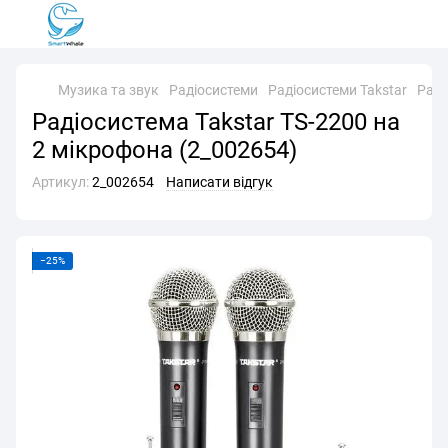
Музика та звук
Радіосистеми
Радіосистеми Takstar
Раді
Радіосистема Takstar TS-2200 на
2 мікрофона (2_002654)
Артикул:
2_002654
Написати відгук
−25%