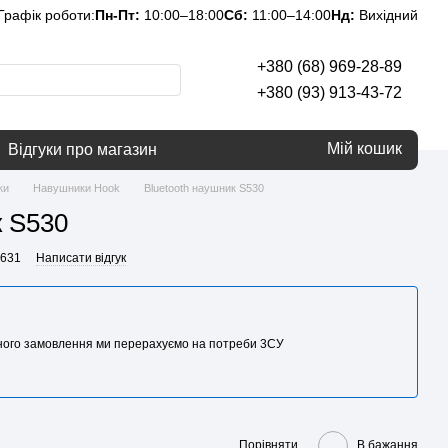
Графік роботи:
Пн-Пт:
10:00–18:00
Сб:
11:00–14:00
Нд:
Вихідний
+380 (68) 969-28-89
+380 (93) 913-43-72
Мій кошик
Відгуки про магазин
ки
Навушники Hook
Bluetooth наушник S530
к S530
6631
Написати відгук
аного замовлення ми перерахуємо на потреби 3CУ
Порівняти
В бажання