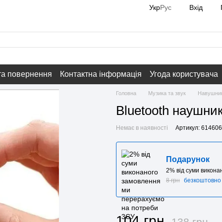
Вхід
Укр
Рус
та повернення
Контактна інформація
Угода користувача
Головна
Музика та звук
Навушни
Bluetooth наушни
Немає в наявності
Артикул: 61460
Подарунок
2% від суми викон
8 грн
безкоштовно
104 грн
138 грн