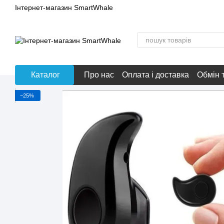
Перейти до основного контенту
Інтернет-магазин SmartWhale
Каталог
Про нас
Оплата і доставка
Обмін 
−25%