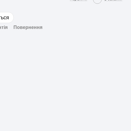
ться
нтія
Повернення