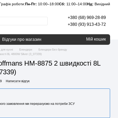
Графік роботи:
Пн-Пт:
10:00–18:00
Сб:
11:00–14:00
Нд:
Вихідний
+380 (68) 969-28-89
+380 (93) 913-43-72
Мій кошик
Відгуки про магазин
 для кухні
Блендери
Блендери Без бренду
сті 8L 4800W Silver (3_07339)
ffmans HM-8875 2 швидкості 8L
7339)
39
Написати відгук
аного замовлення ми перерахуємо на потреби 3CУ