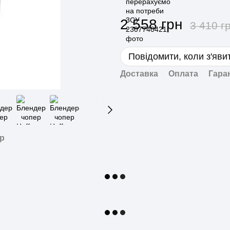
2 558 грн
3 410 г
Повідомити, коли з'яви
Доставка
Оплата
Гара
ар