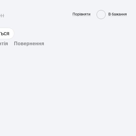
рн
Порівняти
В бажання
ться
нтія
Повернення