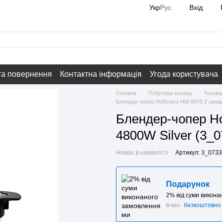
Вхід
Укр
Рус
та повернення
Контактна інформація
Угода користувача
Головна
Побутова техніка
Техніка
Блендер-чопер Hoffmans HM-8875 2 швидко
Блендер-чопер Ho
4800W Silver (3_0
Немає в наявності
Артикул: 3_073
Подарунок
2% від суми викон
8 грн
безкоштовно