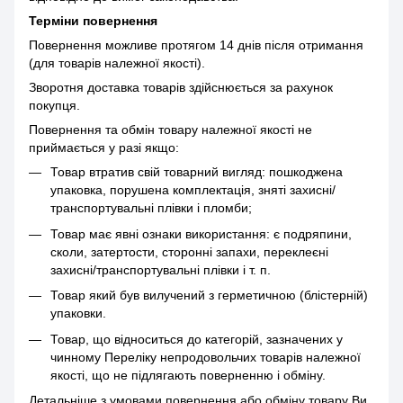
Терміни повернення
Повернення можливе протягом 14 днів після отримання
(для товарів належної якості).
Зворотня доставка товарів здійснюється за рахунок
покупця.
Повернення та обмін товару належної якості не
приймається у разі якщо:
Товар втратив свій товарний вигляд: пошкоджена
упаковка, порушена комплектація, зняті захисні/
транспортувальні плівки і пломби;
Товар має явні ознаки використання: є подряпини,
сколи, затертости, сторонні запахи, переклеєні
захисні/транспортувальні плівки і т. п.
Товар який був вилучений з герметичною (блістерній)
упаковки.
Товар, що відноситься до категорій, зазначених у
чинному Переліку непродовольчих товарів належної
якості, що не підлягають поверненню і обміну.
Детальніше з умовами повернення або обміну товару Ви