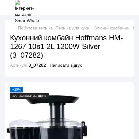
Побутова техніка
Техніка для кухні
Кухонні комбайни
Ку
Кухонний комбайн Hoffmans HM-
1267 10в1 2L 1200W Silver
(3_07282)
Артикул:
3_07282
Написати відгук
−25%
ЗАЛИШИВСЯ 21 ДЕНЬ