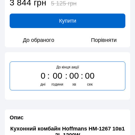
3 844 грн
5 125 грн
Купити
До обраного
Порівняти
До кінця акції
0
00
00
00
дні
години
хв
сек
Опис
Кухонний комбайн Hoffmans HM-1267 10в1