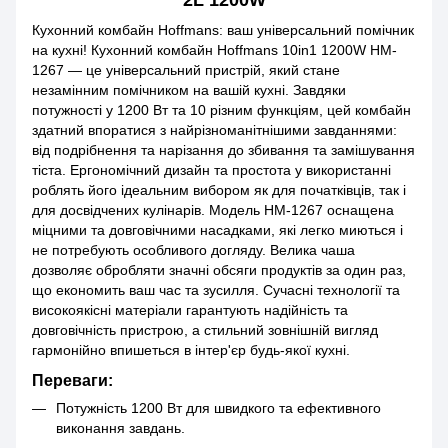
2L 1200W
Кухонний комбайн Hoffmans: ваш універсальний помічник
на кухні! Кухонний комбайн Hoffmans 10in1 1200W HM-
1267 — це універсальний пристрій, який стане
незамінним помічником на вашій кухні. Завдяки
потужності у 1200 Вт та 10 різним функціям, цей комбайн
здатний впоратися з найрізноманітнішими завданнями:
від подрібнення та нарізання до збивання та замішування
тіста. Ергономічний дизайн та простота у використанні
роблять його ідеальним вибором як для початківців, так і
для досвідчених кулінарів. Модель HM-1267 оснащена
міцними та довговічними насадками, які легко миються і
не потребують особливого догляду. Велика чаша
дозволяє обробляти значні обсяги продуктів за один раз,
що економить ваш час та зусилля. Сучасні технології та
високоякісні матеріали гарантують надійність та
довговічність пристрою, а стильний зовнішній вигляд
гармонійно впишеться в інтер'єр будь-якої кухні.
Переваги:
Потужність 1200 Вт для швидкого та ефективного
виконання завдань.