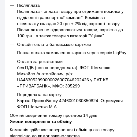
Післяплата
Післяплата - оплата товару при отриманні посилки у
відділенні транспортної компанії. Комісія за
післяплату складає 20 грн.+ 2% від вартості товару.
Післяплатою не відправляються товари, вартістю до
100 грн., а також товари з категорії "Уцінка".
Онлайн-оплата банківською карткою
Повна оплата замовлення каркою через сервіс LiqPay
Оплата за реквізитами
без ПДВ (повна передоплата). ФОП Шевченко
Михайло Анатолійович, р/р:
UA433052990000026007046202426 у ПАТ КБ
«ПРИВАТБАНК», МФО: 305299
Передплата на картку
Картка ПриватБанку 4246001030850824. Отримувач:
ФОП Шевченко М.А.
Обмін/повернення товару протягом 14 днів
Умови повернення та обміну
Компанія здійснює повернення і обмін цього товару
відповідно до вимог законодавства.