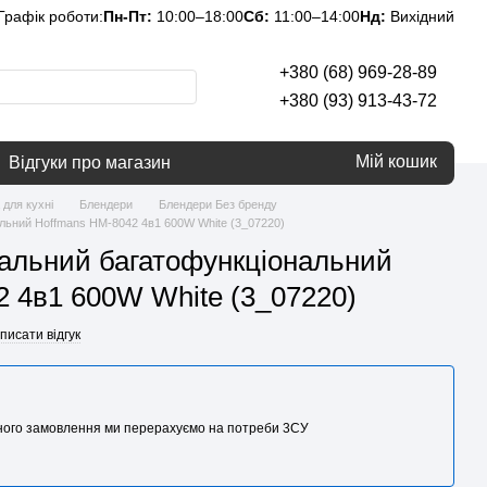
Графік роботи:
Пн-Пт:
10:00–18:00
Сб:
11:00–14:00
Нд:
Вихідний
+380 (68) 969-28-89
+380 (93) 913-43-72
Мій кошик
Відгуки про магазин
 для кухні
Блендери
Блендери Без бренду
льний Hoffmans HM-8042 4в1 600W White (3_07220)
альний багатофункціональний
 4в1 600W White (3_07220)
писати відгук
аного замовлення ми перерахуємо на потреби 3CУ