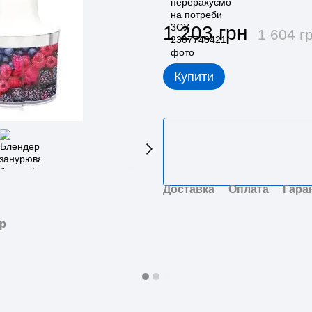
1 203 грн
1 604 г
Купити
Доставка
Оплата
Гара
ар