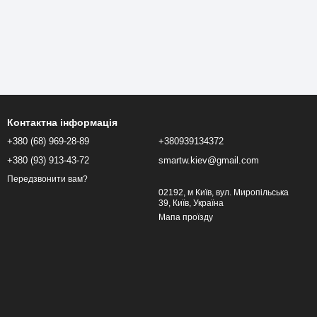
Контактна інформація
+380 (68) 969-28-89
+380939134372
+380 (93) 913-43-72
smartw.kiev@gmail.com
Передзвонити вам?
02192, м Київ, вул. Миропільська
39, Київ, Україна
Мапа проїзду