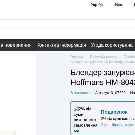
Вхід
Укр
Рус
та повернення
Контактна інформація
Угода користувача
Головна
Побутова техніка
Техніка
Блендер занурювальний багатофункціона
Блендер занурюв
Hoffmans HM-8042
В наявності
Артикул: 3_07220
На
Подарунок
2% від суми викон
8 грн
безкоштовно