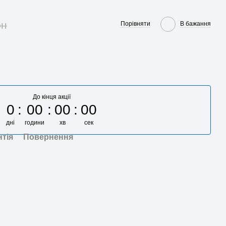
рн
Порівняти
В бажання
До кінця акції
0
00
00
00
дні
години
хв
сек
нтія
Повернення