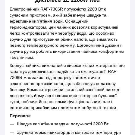
дисплеєм 2L 2200W Red
Електрочайник RAF-7306R потужністю 2200 Вт є
сучасним пристроєм, який забезпечує швидке та
ефективне кип'ятіння води. Оснащений
термоіндикатором, цей чайник дозволяє користувачеві
легко контролювати температуру води, що особливо
зручно для приготування різних напоїв, що вимагають
певного температурного режиму. Ергономічний дизайн і
зручна ручка роблять використання чайника комфортним
і безпечним.
Корпус чайника виконаний з високоякісних матеріалів, що
гарантує довговічність і надійність в експлуатації. RAF-
7306R має захист від перегріву і автоматичне
відключення при закипанні, що забезпечує додаткову
безпеку. Компактні розміри і стильний зовнішній вигляд
дозволяють йому легко вписатися в інтер'єр будь-якої
кухні, роблячи його не тільки функціональним, але і
естетично привабливим елементом побутової техніки.
Переваги:
Швидке кип'ятіння завдяки потужності 2200 Вт
Зручний термоіндикатор для контролю температури