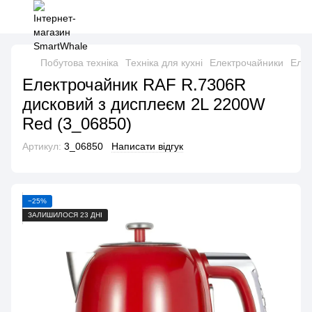
Побутова техніка
Техніка для кухні
Електрочайники
Елек
Електрочайник RAF R.7306R
дисковий з дисплеєм 2L 2200W
Red (3_06850)
Артикул:
3_06850
Написати відгук
−25%
ЗАЛИШИЛОСЯ 23 ДНІ