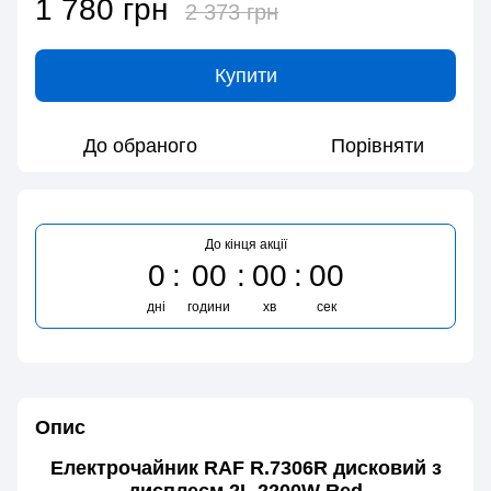
1 780 грн
2 373 грн
Купити
До обраного
Порівняти
До кінця акції
0
00
00
00
дні
години
хв
сек
Опис
Електрочайник RAF R.7306R дисковий з