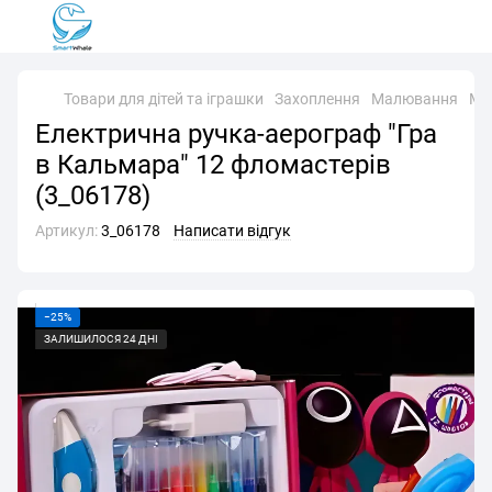
Товари для дітей та іграшки
Захоплення
Малювання
Ма
Електрична ручка-аерограф "Гра
в Кальмара" 12 фломастерів
(3_06178)
Артикул:
3_06178
Написати відгук
−25%
ЗАЛИШИЛОСЯ 24 ДНІ