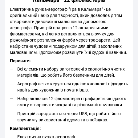
Кальмара" 12 фломастерів
Електрична ручка-аерограф "Гра в Кальмара" - це
оригінальний набір для творчості, який дозволяє дітям
створювати дивовижні малюнки за допомогою
аерографа. Пристрій працює з 12 акварельними
фломастерами, які легко вставляються в ручку для
рівномірного розпилення фарби через трафарети. Цей
набір стане чудовим подарунком для дітей, захоплених
малюванням, і допоможе розвинути їхні художні навички.
Переваги:
Всі елементи набору виготовлені з екологічно чистих
матеріалів, що робить його безпечним для дітей.
Аерограф легко керується однією кнопкою і підходить
навіть для художників-початківців.
Набір включає 12 фломастерів і трафарети, які дають
змогу створювати яскраві та різноманітні малюнки.
Пристрій заряджається через USB, що робить його
зручним у використанні вдома та в поїздках.
Комплектація:
Електрична ручка-аерограф,