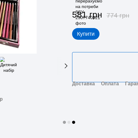
581 грн
774 грн
Купити
Доставка
Оплата
Гара
ар