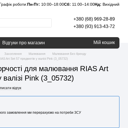
Графік роботи:
Пн-Пт:
10:00–18:00
Сб:
11:00–14:00
Нд:
Вихідний
+380 (68) 969-28-89
+380 (93) 913-43-72
Мій кошик
Відгуки про магазин
Захоплення
Малювання
Малювання Без бренду
S Art Set 57 предметів у валізі Pink (3_05732)
орчості для малювання RIAS Art
 валізі Pink (3_05732)
писати відгук
аного замовлення ми перерахуємо на потреби 3CУ