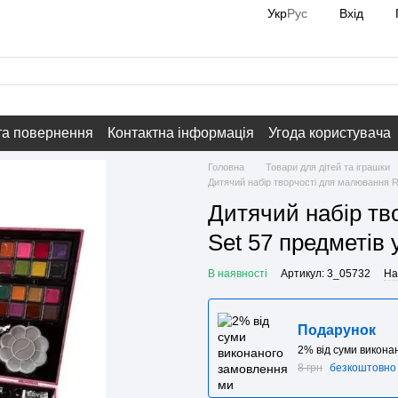
Вхід
Укр
Рус
та повернення
Контактна інформація
Угода користувача
Головна
Товари для дітей та іграшки
Дитячий набір творчості для малювання RIA
Дитячий набір тв
Set 57 предметів у
В наявності
Артикул: 3_05732
На
Подарунок
2% від суми викон
8 грн
безкоштовно