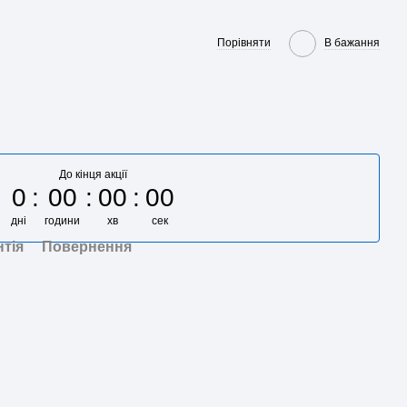
Порівняти
В бажання
До кінця акції
0
00
00
00
дні
години
хв
сек
нтія
Повернення