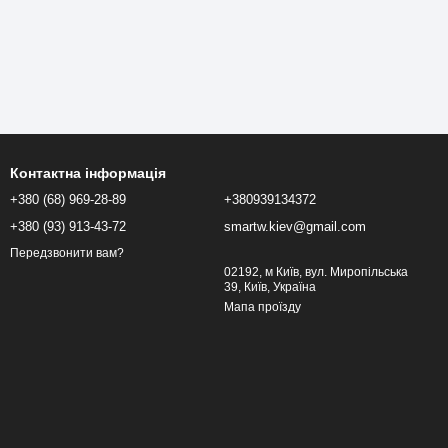
Контактна інформація
+380 (68) 969-28-89
+380939134372
+380 (93) 913-43-72
smartw.kiev@gmail.com
Передзвонити вам?
02192, м Київ, вул. Миропільська
39, Київ, Україна
Мапа проїзду