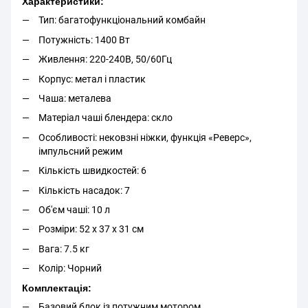
Характеристики:
Тип: багатофункціональний комбайн
Потужність: 1400 Вт
Живлення: 220-240В, 50/60Гц
Корпус: метал і пластик
Чаша: металева
Матеріал чаші блендера: скло
Особливості: нековзні ніжки, функція «Реверс»,
імпульсний режим
Кількість швидкостей: 6
Кількість насадок: 7
Об'єм чаші: 10 л
Розміри: 52 x 37 x 31 см
Вага: 7.5 кг
Колір: Чорний
Комплектація:
Базовий блок із потужним мотором