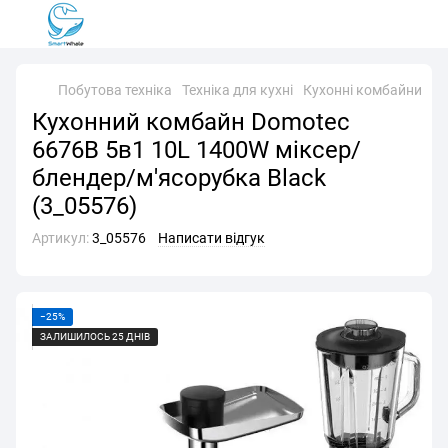
Побутова техніка
Техніка для кухні
Кухонні комбайни
Ку
Кухонний комбайн Domotec
6676B 5в1 10L 1400W міксер/
блендер/м'ясорубка Black
(3_05576)
Артикул:
3_05576
Написати відгук
−25%
ЗАЛИШИЛОСЬ 25 ДНІВ