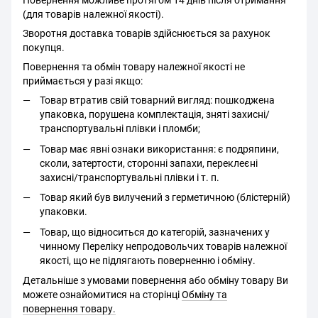
Повернення можливе протягом 14 днів після отримання
(для товарів належної якості).
Зворотня доставка товарів здійснюється за рахунок
покупця.
Повернення та обмін товару належної якості не
приймається у разі якщо:
Товар втратив свій товарний вигляд: пошкоджена
упаковка, порушена комплектація, зняті захисні/
транспортувальні плівки і пломби;
Товар має явні ознаки використання: є подряпини,
сколи, затертости, сторонні запахи, переклеєні
захисні/транспортувальні плівки і т. п.
Товар який був вилучений з герметичною (блістерній)
упаковки.
Товар, що відноситься до категорій, зазначених у
чинному Переліку непродовольчих товарів належної
якості, що не підлягають поверненню і обміну.
Детальніше з умовами повернення або обміну товару Ви
можете ознайомитися на сторінці
Обміну та
повернення товару.