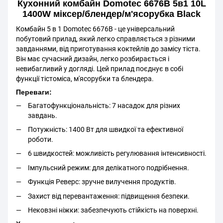
Кухонний комбайн Domotec 6676B 5в1 10L
1400W міксер/блендер/м'ясорубка Black
Комбайн 5 в 1 Domotec 6676B - це універсальний
побутовий прилад, який легко справляється з різними
завданнями, від приготування коктейлів до замісу тіста.
Він має сучасний дизайн, легко розбирається і
невибагливий у догляді. Цей прилад поєднує в собі
функції тістоміса, м'ясорубки та блендера.
Переваги:
Багатофункціональність: 7 насадок для різних
завдань.
Потужність: 1400 Вт для швидкої та ефективної
роботи.
6 швидкостей: можливість регулювання інтенсивності.
Імпульсний режим: для делікатного подрібнення.
Функція Реверс: зручне вилучення продуктів.
Захист від перевантаження: підвищення безпеки.
Нековзні ніжки: забезпечують стійкість на поверхні.