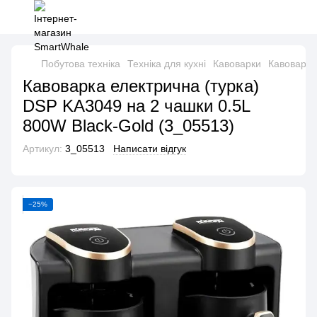
Побутова техніка
Техніка для кухні
Кавоварки
Кавоварк
Кавоварка електрична (турка)
DSP KA3049 на 2 чашки 0.5L
800W Black-Gold (3_05513)
Артикул:
3_05513
Написати відгук
−25%