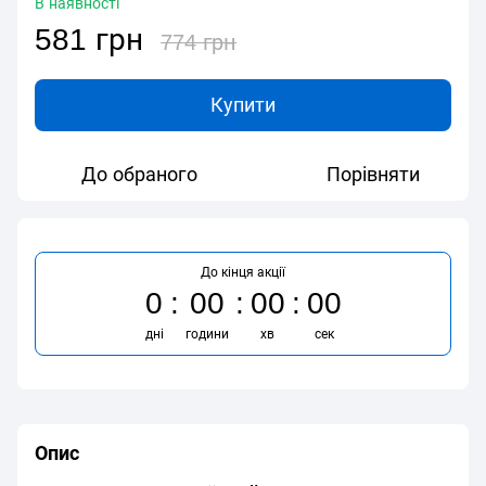
В наявності
581 грн
774 грн
Купити
До обраного
Порівняти
До кінця акції
0
00
00
00
дні
години
хв
сек
Опис