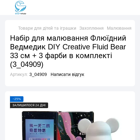
Товари для дітей та іграшки
Захоплення
Малювання
Ма
Набір для малювання Флюїдний
Ведмедик DIY Creative Fluid Bear
33 см + 3 фарби в комплекті
(3_04909)
Артикул:
3_04909
Написати відгук
−25%
ЗАЛИШИЛОСЯ 24 ДНІ