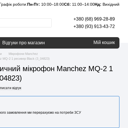
Графік роботи:
Пн-Пт:
10:00–18:00
Сб:
11:00–14:00
Нд:
Вихідний
+380 (68) 969-28-89
+380 (93) 913-43-72
Мій кошик
Відгуки про магазин
и
Мікрофони Manchez
 MQ-2 1 ресивер Black (3_04823)
личний мікрофон Manchez MQ-2 1
_04823)
писати відгук
аного замовлення ми перерахуємо на потреби 3CУ