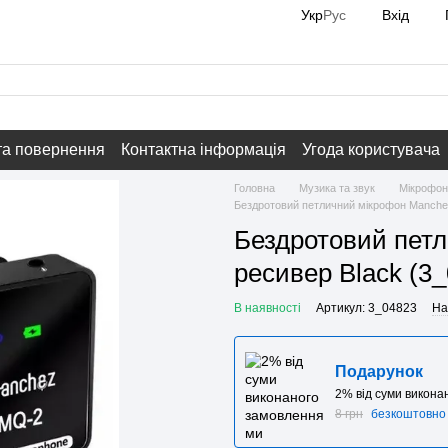
Вхід
Укр
Рус
та повернення
Контактна інформація
Угода користувача
Головна
Музика та звук
Мікрофон
Бездротовий петличний мікрофон Manchez
Бездротовий пет
ресивер Black (3
В наявності
Артикул: 3_04823
На
Подарунок
2% від суми викон
8 грн
безкоштовно