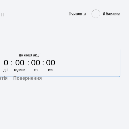
рн
Порівняти
В бажання
До кінця акції
0
00
00
00
дні
години
хв
сек
нтія
Повернення