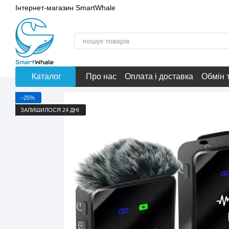
Перейти до основного контенту
Інтернет-магазин SmartWhale
Каталог
Про нас
Оплата і доставка
Обмін 
−25%
ЗАЛИШИЛОСЯ 24 ДНІ