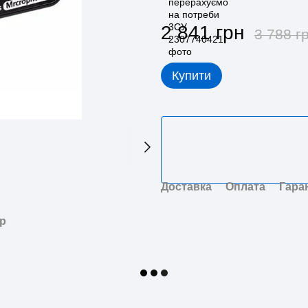
2 841 грн
3 788 г
Купити
Доставка
Оплата
Гара
ар