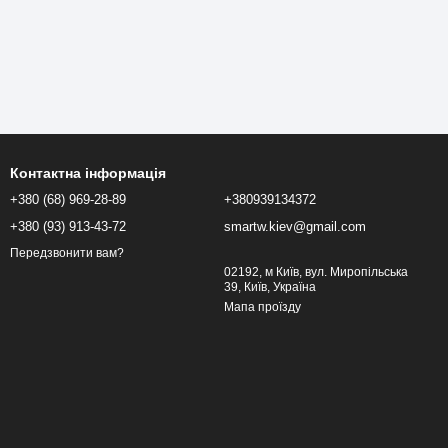
Контактна інформація
+380 (68) 969-28-89
+380939134372
+380 (93) 913-43-72
smartw.kiev@gmail.com
Передзвонити вам?
02192, м Київ, вул. Миропільська
39, Київ, Україна
Мапа проїзду