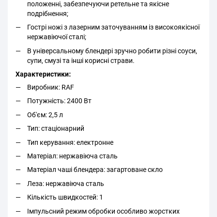
положенні, забезпечуючи ретельне та якісне
подрібнення;
Гострі ножі з лазерним заточуванням із високоякісної
нержавіючої сталі;
В універсальному блендері зручно робити різні соуси,
супи, смузі та інші корисні страви.
Характеристики:
Виробник: RAF
Потужність: 2400 Вт
Об'єм: 2,5 л
Тип: стаціонарний
Тип керування: електронне
Матеріал: нержавіюча сталь
Матеріал чаші блендера: загартоване скло
Леза: нержавіюча сталь
Кількість швидкостей: 1
Імпульсний режим обробки особливо жорстких