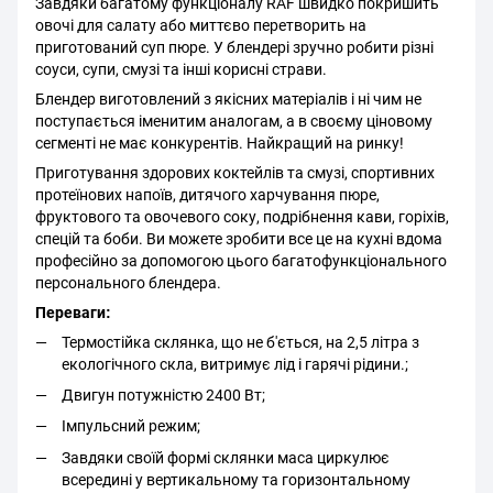
Завдяки багатому функціоналу RAF швидко покришить
овочі для салату або миттєво перетворить на
приготований суп пюре. У блендері зручно робити різні
соуси, супи, смузі та інші корисні страви.
Блендер виготовлений з якісних матеріалів і ні чим не
поступається іменитим аналогам, а в своєму ціновому
сегменті не має конкурентів. Найкращий на ринку!
Приготування здорових коктейлів та смузі, спортивних
протеїнових напоїв, дитячого харчування пюре,
фруктового та овочевого соку, подрібнення кави, горіхів,
спецій та боби. Ви можете зробити все це на кухні вдома
професійно за допомогою цього багатофункціонального
персонального блендера.
Переваги:
Термостійка склянка, що не б'ється, на 2,5 літра з
екологічного скла, витримує лід і гарячі рідини.;
Двигун потужністю 2400 Вт;
Імпульсний режим;
Завдяки своїй формі склянки маса циркулює
всередині у вертикальному та горизонтальному