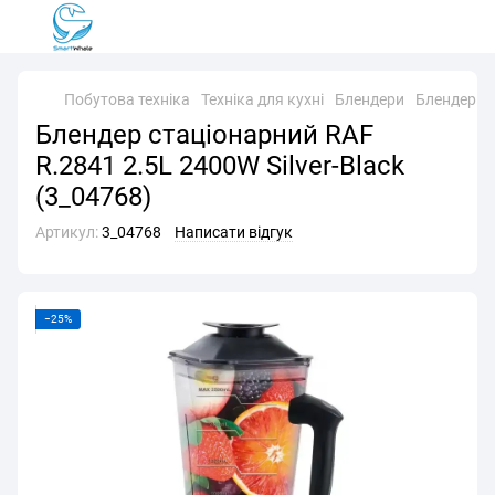
Побутова техніка
Техніка для кухні
Блендери
Блендери 
Блендер стаціонарний RAF
R.2841 2.5L 2400W Silver-Black
(3_04768)
Артикул:
3_04768
Написати відгук
−25%