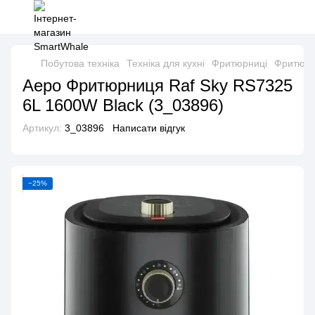
Побутова техніка
Техніка для кухні
Фритюрниці
Фритюрн
Аеро Фритюрниця Raf Sky RS7325
6L 1600W Black (3_03896)
Артикул:
3_03896
Написати відгук
−25%