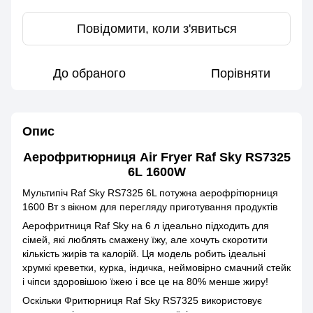
Повідомити, коли з'явиться
До обраного
Порівняти
Опис
Аерофритюрниця Air Fryer Raf Sky RS7325
6L 1600W
Мультипіч Raf Sky RS7325 6L потужна аерофрітюрниця
1600 Вт з вікном для перегляду приготування продуктів
Аерофритниця Raf Sky на 6 л ідеально підходить для
сімей, які люблять смажену їжу, але хочуть скоротити
кількість жирів та калорій. Ця модель робить ідеальні
хрумкі креветки, курка, індичка, неймовірно смачний стейк
і чіпси здоровішою їжею і все це на 80% менше жиру!
Оскільки Фритюрниця Raf Sky RS7325 використовує