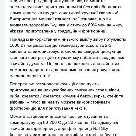
гаряче повітря для приготування їжі, ви можете
насолоджуватися приготуванням їжі без олії або додати
кілька крапель в їжу для додаткової хрусткої скоринки!
Використання меншої кількості олії означає, що ви
вживаєте здоровішу їжу, яка містить до 80% менше жиру,
ніж їжа, приготовлена у традиційній фритюрниці.
Прилад із використанням низького вмісту жиру потужністю
1600 Вт нагрівається до температури всього за 2-3
хвилини та використовує технологію швидкої циркуляції
гарячого повітря, щоб готувати їжу набагато швидше, ніж
звичайна духовка. Це ідеально підходить для зайнятих
домогосподарств та для економії на ваших рахунках за
електроенергію теж!
Попередньо встановлені функції спрощують
приготування ваших улюблених смажених страв; чіпси,
риба, креветки / креветки, хрумкий бекон, курка, стейк та
відбивні – плюс ви навіть можете використовувати
фритюрницю для приготування кексів.
Можете встановити власний час приготування та
температуру від 80-200 C до 30 хвилин. На відміну від
звичайних фритюрниць аерофрітюрниця Raf Sky
безпечна у використанні не потрібно ні олії, не буде ні