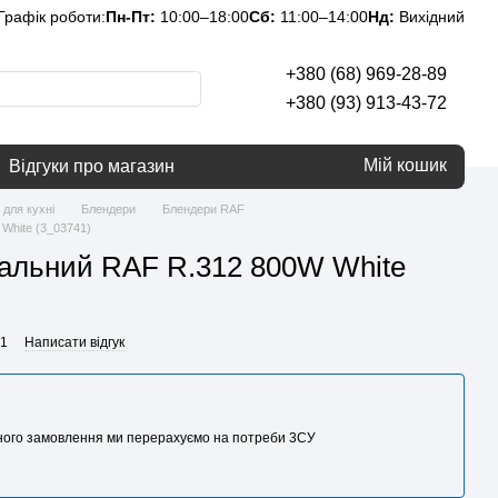
Графік роботи:
Пн-Пт:
10:00–18:00
Сб:
11:00–14:00
Нд:
Вихідний
+380 (68) 969-28-89
+380 (93) 913-43-72
Мій кошик
Відгуки про магазин
 для кухні
Блендери
Блендери RAF
White (3_03741)
альний RAF R.312 800W White
41
Написати відгук
аного замовлення ми перерахуємо на потреби 3CУ