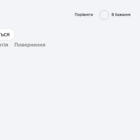
Порівняти
В бажання
ться
нтія
Повернення