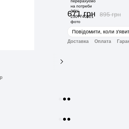
671 грн
895 грн
Повідомити, коли з'яви
Доставка
Оплата
Гара
ар