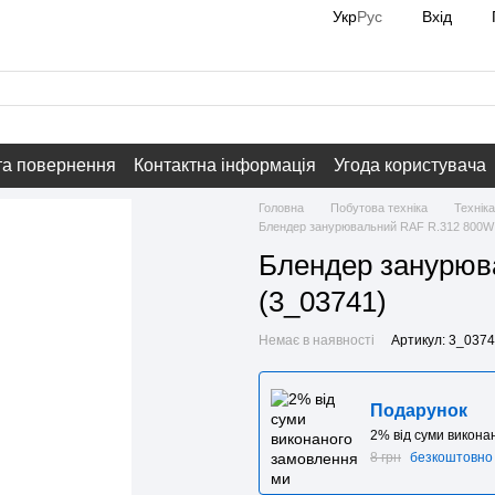
Вхід
Укр
Рус
та повернення
Контактна інформація
Угода користувача
Головна
Побутова техніка
Техніка
Блендер занурювальний RAF R.312 800W 
Блендер занурюв
(3_03741)
Немає в наявності
Артикул: 3_037
Подарунок
2% від суми викон
8 грн
безкоштовно