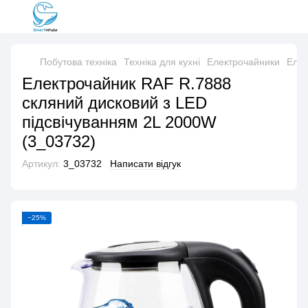
Побутова техніка
Техніка для кухні
Електрочайники
Елек
Електрочайник RAF R.7888
скляний дисковий з LED
підсвічуванням 2L 2000W
(3_03732)
Артикул:
3_03732
Написати відгук
−25%