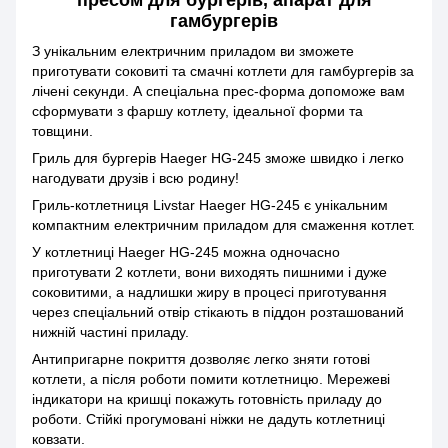
пресом для бургерів, апарат для
гамбургерів
З унікальним електричним приладом ви зможете
приготувати соковиті та смачні котлети для гамбургерів за
лічені секунди. А спеціальна прес-форма допоможе вам
сформувати з фаршу котлету, ідеальної форми та
товщини.
Гриль для бургерів Haeger HG-245 зможе швидко і легко
нагодувати друзів і всю родину!
Гриль-котлетниця Livstar Haeger HG-245 є унікальним
компактним електричним приладом для смаження котлет.
У котлетниці Haeger HG-245 можна одночасно
приготувати 2 котлети, вони виходять пишними і дуже
соковитими, а надлишки жиру в процесі приготування
через спеціальний отвір стікають в піддон розташований
нижній частині приладу.
Антипригарне покриття дозволяє легко зняти готові
котлети, а після роботи помити котлетницю. Мережеві
індикатори на кришці покажуть готовність приладу до
роботи. Стійкі прогумовані ніжки не дадуть котлетниці
ковзати.