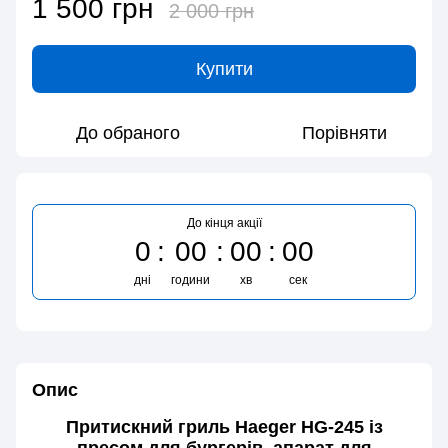
1 500 грн
2 000 грн
Купити
До обраного
Порівняти
До кінця акції
0
00
00
00
дні
години
хв
сек
Опис
Притискний гриль Haeger HG-245 із