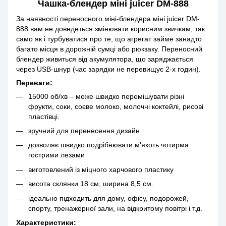
Чашка-блендер міні juicer DM-888
За наявності переносного міні-блендера міні juicer DM-
888 вам не доведеться змінювати корисним звичкам, так
само як і турбуватися про те, що агрегат займе занадто
багато місця в дорожній сумці або рюкзаку. Переносний
блендер живиться від акумулятора, що заряджається
через USB-шнур (час зарядки не перевищує 2-х годин).
Переваги:
15000 об/хв – може швидко перемішувати різні
фрукти, соки, соєве молоко, молочні коктейлі, рисові
пластівці.
зручний для перенесення дизайн
дозволяє швидко подрібнювати м'якоть чотирма
гострими лезами
виготовлений із міцного харчового пластику
висота склянки 18 см, ширина 8,5 см.
ідеально підходить для дому, офісу, подорожей,
спорту, тренажерної зали, на відкритому повітрі і т.д.
Характеристики: