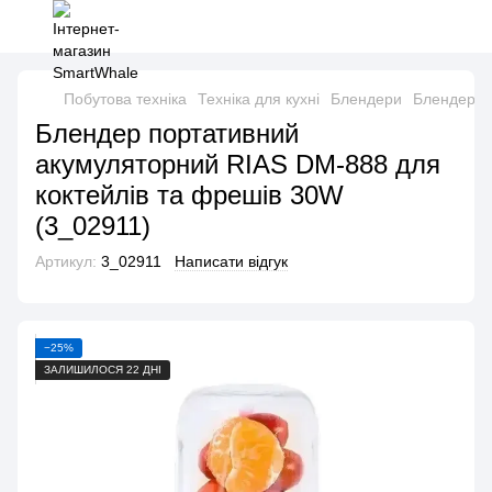
Побутова техніка
Техніка для кухні
Блендери
Блендери 
Блендер портативний
акумуляторний RIAS DM-888 для
коктейлів та фрешів 30W
(3_02911)
Артикул:
3_02911
Написати відгук
−25%
ЗАЛИШИЛОСЯ 22 ДНІ