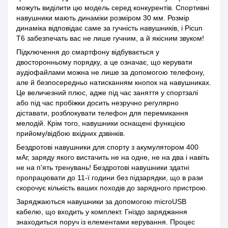
можуть виділити цю модель серед конкурентів. Спортивні
навушники мають динаміки розміром 30 мм. Розмір
динаміка відповідає саме за гучність навушників, і Picun
T6 забезпечать вас не лише гучним, а й якісним звуком!
Підключення до смартфону відбувається у
двосторонньому порядку, а це означає, що керувати
аудіофайлами можна не лише за допомогою телефону,
але й безпосередньо натисканням кнопок на навушниках.
Це величезний плюс, адже під час заняття у спортзалі
або під час пробіжки досить незручно регулярно
діставати, розблокувати телефон для перемикання
мелодій. Крім того, навушники оснащені функцією
прийому/відбою вхідних дзвінків.
Бездротові навушники для спорту з акумулятором 400
мАг, заряду якого вистачить не на одне, не на два і навіть
не на п'ять тренувань! Бездротові навушники здатні
пропрацювати до 11-ї години без підзарядки, що в рази
скорочує кількість ваших походів до зарядного пристрою.
Заряджаються навушники за допомогою microUSB
кабелю, що входить у комплект. Гніздо заряджання
знаходиться поруч із елементами керування. Процес