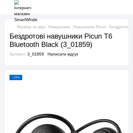
Музика та звук
Навушники
Навушники Picun
Бездротові 
Бездротові навушники Picun T6
Bluetooth Black (3_01859)
Артикул:
3_01859
Написати відгук
−25%