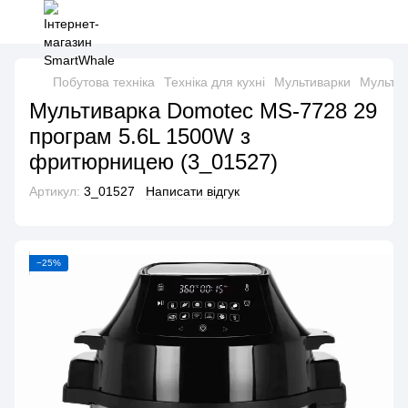
Побутова техніка
Техніка для кухні
Мультиварки
Мульти
Мультиварка Domotec MS-7728 29
програм 5.6L 1500W з
фритюрницею (3_01527)
Артикул:
3_01527
Написати відгук
−25%