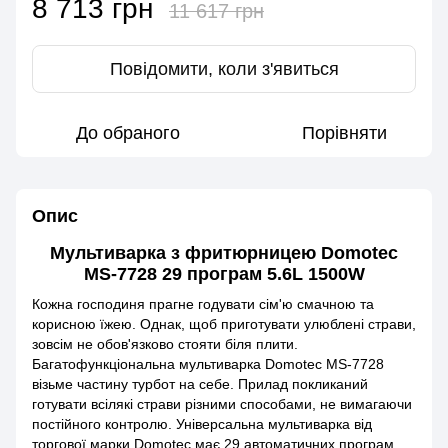
8 713 грн
11 617 грн
Повідомити, коли з'явиться
До обраного
Порівняти
Опис
Мультиварка з фритюрницею Domotec
MS-7728 29 програм 5.6L 1500W
Кожна господиня прагне годувати сім'ю смачною та
корисною їжею. Однак, щоб приготувати улюблені страви,
зовсім не обов'язково стояти біля плити.
Багатофункціональна мультиварка Domotec MS-7728
візьме частину турбот на себе. Прилад покликаний
готувати всілякі страви різними способами, не вимагаючи
постійного контролю. Універсальна мультиварка від
торгової марки Domotec має 29 автоматичних програм,