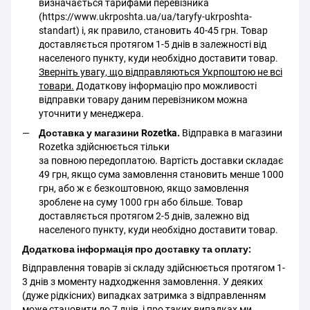
визначається тарифами перевізника
(https://www.ukrposhta.ua/ua/taryfy-ukrposhta-
standart) і, як правило, становить 40-45 грн. Товар
доставляється протягом 1-5 днів в залежності від
населеного пункту, куди необхідно доставити товар.
Зверніть увагу, що відправляються Укрпоштою не всі
товари.
Додаткову інформацію про можливості
відправки товару даним перевізником можна
уточнити у менеджера.
Доставка у магазини Rozetka.
Відправка в магазини
Rozetka здійснюється тільки
за повною передоплатою. Вартість доставки складає
49 грн, якщо сума замовлення становить менше 1000
грн, або ж є безкоштовною, якщо замовлення
зроблене на суму 1000 грн або більше. Товар
доставляється протягом 2-5 днів, залежно від
населеного пункту, куди необхідно доставити товар.
Додаткова інформація про доставку та оплату:
Відправлення товарів зі складу здійснюється протягом 1-
3 днів з моменту надходження замовлення. У деяких
(дуже рідкісних) випадках затримка з відправленням
може становити до 7 днів, і про таких випадках ми