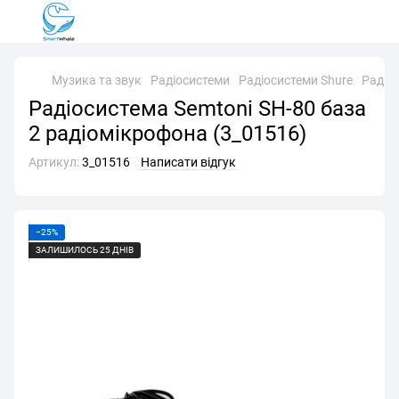
Музика та звук
Радіосистеми
Радіосистеми Shure
Радіос
Радіосистема Semtoni SH-80 база
2 радіомікрофона (3_01516)
Артикул:
3_01516
Написати відгук
−25%
ЗАЛИШИЛОСЬ 25 ДНІВ