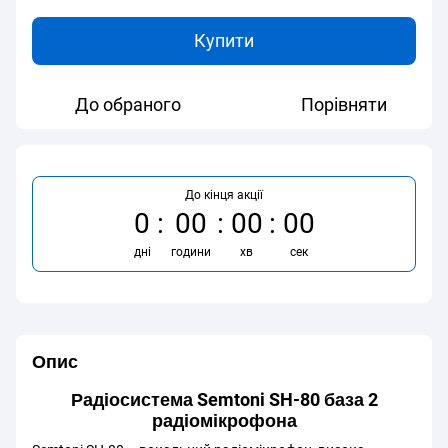
Купити
До обраного
Порівняти
До кінця акції
0
00
00
00
дні
години
хв
сек
Опис
Радіосистема Semtoni SH-80 база 2
радіомікрофона