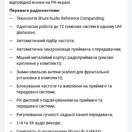
відповідної іконки на РК-екрані.
Переваги радіосистеми:
Технологія Shure Audio Reference Companding;
Одночасна робота до 12 сумісних систем в одному Uhf
діапазоні;
Автоматичний підбір частоти;
Автоматична синхронізація приймача з передавачем;
Міцний металевий корпус радіоприймача (рекове
кріплення у комплекті);
Знімні-хвильові антени (кабелі для фронтальної
установки в комплекті);
Блокування частоти та живлення на приймачі та
передавачі системи;
РК-дисплей з підсвічуванням на приймачі та
передавачі системи;
Регулювання гучності задньої панелі передавача;
1/4 та Xlr аудіо виходи;
Сумісність із аксесуарами Shure Ulx (UA844);