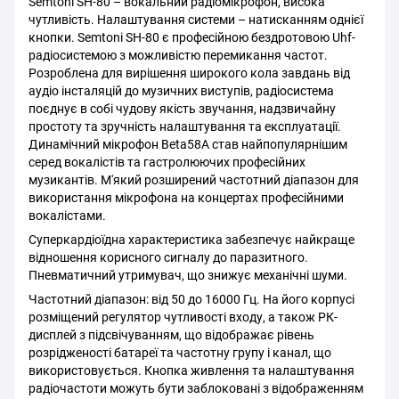
Semtoni SH-80 – вокальний радіомікрофон, висока
чутливість. Налаштування системи – натисканням однієї
кнопки. Semtoni SH-80 є професійною бездротовою Uhf-
радіосистемою з можливістю перемикання частот.
Розроблена для вирішення широкого кола завдань від
аудіо інсталяцій до музичних виступів, радіосистема
поєднує в собі чудову якість звучання, надзвичайну
простоту та зручність налаштування та експлуатації.
Динамічний мікрофон Beta58A став найпопулярнішим
серед вокалістів та гастролюючих професійних
музикантів. М'який розширений частотний діапазон для
використання мікрофона на концертах професійними
вокалістами.
Суперкардіоїдна характеристика забезпечує найкраще
відношення корисного сигналу до паразитного.
Пневматичний утримувач, що знижує механічні шуми.
Частотний діапазон: від 50 до 16000 Гц. На його корпусі
розміщений регулятор чутливості входу, а також РК-
дисплей з підсвічуванням, що відображає рівень
розрідженості батареї та частотну групу і канал, що
використовується. Кнопка живлення та налаштування
радіочастоти можуть бути заблоковані з відображенням