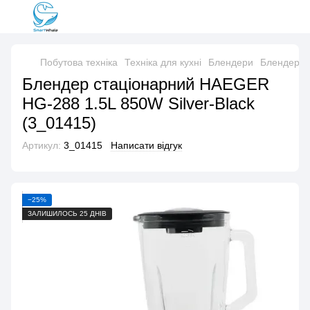
Побутова техніка
Техніка для кухні
Блендери
Блендери 
Блендер стаціонарний HAEGER
HG-288 1.5L 850W Silver-Black
(3_01415)
Артикул:
3_01415
Написати відгук
−25%
ЗАЛИШИЛОСЬ 25 ДНІВ