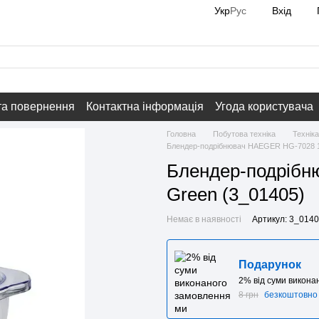
Вхід
Укр
Рус
та повернення
Контактна інформація
Угода користувача
Головна
Побутова техніка
Техніка
Блендер-подрібнювач HAEGER HG-7028 1
Блендер-подрібн
Green (3_01405)
Немає в наявності
Артикул: 3_014
Подарунок
2% від суми викон
8 грн
безкоштовно