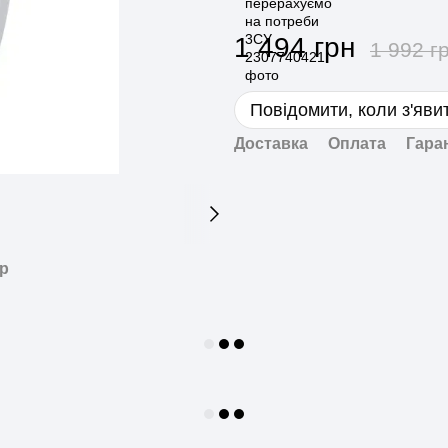
1 494 грн
1 992 г
Повідомити, коли з'яви
Доставка
Оплата
Гара
ар