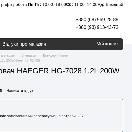
Графік роботи:
Пн-Пт:
10:00–18:00
Сб:
11:00–14:00
Нд:
Вихідний
+380 (68) 969-28-89
+380 (93) 913-43-72
Мій кошик
Відгуки про магазин
 для кухні
Блендери
Блендери Haeger
.2L 200W Green (3_01405)
ювач HAEGER HG-7028 1.2L 200W
05
Написати відгук
аного замовлення ми перерахуємо на потреби 3CУ