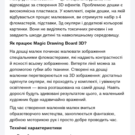
відповідає за створення 3D ефектів. Проблемою дошки є
високоякісна пластмаса. У комплекті, окрім дошки, на якій
відбувається процес малювання, ви отримуєте набір з 4
фломастерів, підставки, 3д окуляри і додаткові кольорові
картинки. Вони не виділяють токсичних речовин і не
завдають шкоди дитині та навколишньому середовищу.
Як працює Magic Drawing Board 3D?
На дошці малюк починає малювати зображення
спеціальними фломастерами, які надають контрастності
й ясності всьому зображенню. Витерти лінії можна за
допомогою губки або тканини. Створені на дошці
малюнки перетворюються на 3D зображення: достатньо
одягнути окуляри, які проходять у комплекті, і увімкнути
освітлення — вона розташована на самій дошці. Навіть
дорослі будуть здивовані результатом цього, а маленький
художник буде надзвичайно вражений.
Під час створення малюнків малюк вчиться
образотворчого мистецтва, захоплюється фантазією,
дрібною моторикою рук і просто добре проводить час.
Технічні характеристики