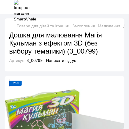
Товари для дітей та іграшки
Захоплення
Малювання
До
Дошка для малювання Магія
Кульман з ефектом 3D (без
вибору тематики) (3_00799)
Артикул:
3_00799
Написати відгук
−25%