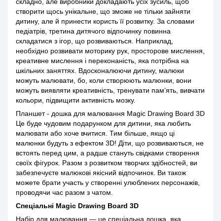
складно, але виробники докладають усіх зусиль, щоб
створити щось унікальне, що зможе не тільки зайняти
дитину, але й принести користь її розвитку. За словами
педіатрів, третина дитячого відпочинку повинна
складатися з ігор, що розвиваються. Наприклад,
необхідно розвивати моторику рук, просторове мислення,
креативне мислення і переконаність, яка потрібна на
шкільних заняттях. Вдосконалюючи дитину, малюки
можуть малювати, бо, коли створюють малюнки, вони
можуть виявляти креативність, тренувати пам’ять, вивчати
кольори, підвищити активність мозку.
Планшет - дошка для малювання Magic Drawing Board 3D
Це буде чудовим подарунком для дитини, яка любить
малювати або хоче вчитися. Тим більше, якщо ці
малюнки будуть з ефектом 3D! Діти, що розвиваються, не
встоять перед цим, а радше стануть свідками створення
своїх фігурок. Разом з розвитком творчих здібностей, ви
забезпечуєте малюкові якісний відпочинок. Ви також
можете брати участь у створенні улюблених персонажів,
проводячи час разом з чатом.
Спеціальні Magic Drawing Board 3D
Набір для малювання — це спеціальна дошка, яка