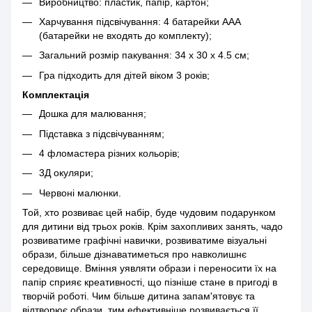
Виробництво: пластик, папір, картон;
Харчування підсвічування: 4 батарейки AAA
(батарейки не входять до комплекту);
Загальний розмір пакування: 34 x 30 x 4.5 см;
Гра підходить для дітей віком 3 років;
Комплектація
Дошка для малювання;
Підставка з підсвічуванням;
4 фломастера різних кольорів;
3Д окуляри;
Червоні малюнки.
Той, хто розвиває цей набір, буде чудовим подарунком
для дитини від трьох років. Крім захопливих занять, чадо
розвиватиме графічні навички, розвиватиме візуальні
образи, більше дізнаватиметься про навколишнє
середовище. Вміння уявляти образи і переносити їх на
папір сприяє креативності, що пізніше стане в пригоді в
творчій роботі. Чим більше дитина запам'ятовує та
відтворює образи, тим ефективніше розвивається її