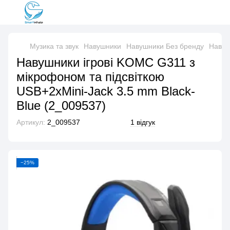
Музика та звук
Навушники
Навушники Без бренду
Навуш
Навушники ігрові KOMC G311 з
мікрофоном та підсвіткою
USB+2xMini-Jack 3.5 mm Black-
Blue (2_009537)
Артикул:
2_009537
1 відгук
−25%