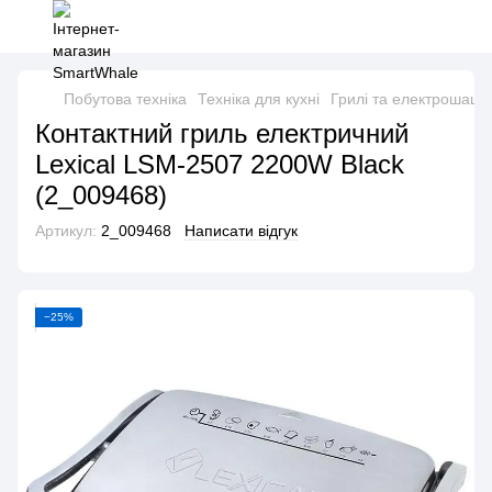
Побутова техніка
Техніка для кухні
Грилі та електрошашл
Контактний гриль електричний
Lexical LSM-2507 2200W Black
(2_009468)
Артикул:
2_009468
Написати відгук
−25%