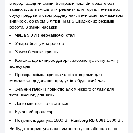
вперед! Завдяки ємній, 5 літровій чаші Ви можете без
зайвих зусиль змішати інгредієнти для торта, печива або
соусу і радувати свою родину найсмачнішою, домашньою
випічкою. об'ємом 5 літрів. Має 5 швидкісних режимів
роботи, 3 змінні насадки.
Чаша 5.0 л з нержавіючої сталі
Ультра-безшумна робота
Замок безпеки кришки
Кришка, що випирає догори, забезпечує легку заміну
аксесуарів
Прозора знімна кришка чаші з отворами для
можливості додавання продуктів у будь-який час
Знімний гачок із повністю алюмінієвого сплаву для
тіста, віночок, для яєць
Легко миється та чиститься
Кухонний процесор
Потужність двигуна 1500 Вт. Rainberg RB-8081 1500 Вт:
Ви будете користуватися ним кожен день або навіть по