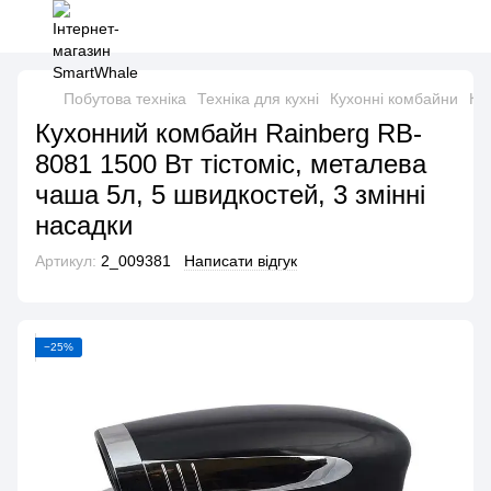
Побутова техніка
Техніка для кухні
Кухонні комбайни
Ку
Кухонний комбайн Rainberg RB-
8081 1500 Вт тістоміс, металева
чаша 5л, 5 швидкостей, 3 змінні
насадки
Артикул:
2_009381
Написати відгук
−25%