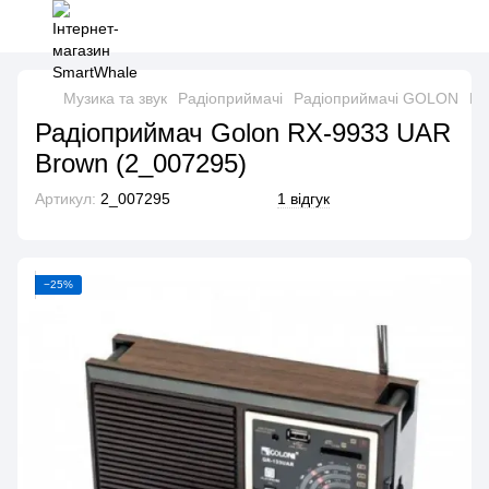
Музика та звук
Радіоприймачі
Радіоприймачі GOLON
Ра
Радіоприймач Golon RX-9933 UAR
Brown (2_007295)
Артикул:
2_007295
1 відгук
−25%