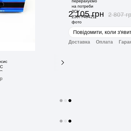
2 105 грн
2 807 г
Повідомити, коли з'яви
Доставка
Оплата
Гара
ар