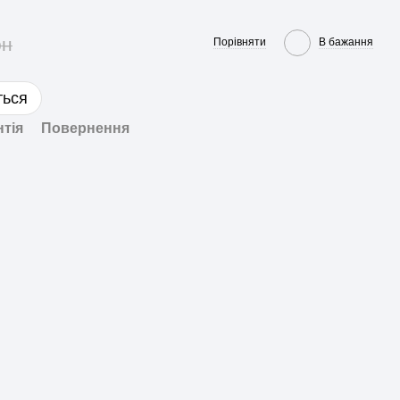
рн
Порівняти
В бажання
ться
нтія
Повернення