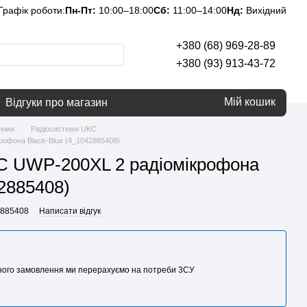
Графік роботи:
Пн-Пт:
10:00–18:00
Сб:
11:00–14:00
Нд:
Вихідний
+380 (68) 969-28-89
+380 (93) 913-43-72
Мій кошик
Відгуки про магазин
теми
Радіосистеми UKC
рофона Black-Blue (4_1042885408)
C UWP-200XL 2 радіомікрофона
42885408)
2885408
Написати відгук
аного замовлення ми перерахуємо на потреби 3CУ