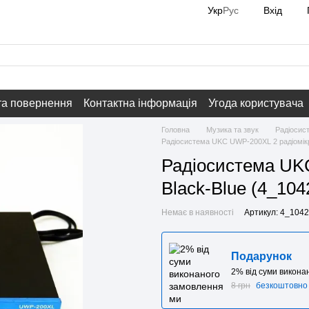
Вхід
Укр
Рус
та повернення
Контактна інформація
Угода користувача
Головна
Музика та звук
Радіосис
Радіосистема UKC UWP-200XL 2 радіомік
Радіосистема UK
Black-Blue (4_10
Немає в наявності
Артикул: 4_104
Подарунок
2% від суми викон
8 грн
безкоштовно