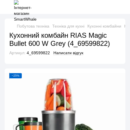
Побутова техніка
Техніка для кухні
Кухонні комбайни
Ку
Кухонний комбайн RIAS Magic
Bullet 600 W Grey (4_69599822)
Артикул:
4_69599822
Написати відгук
−25%