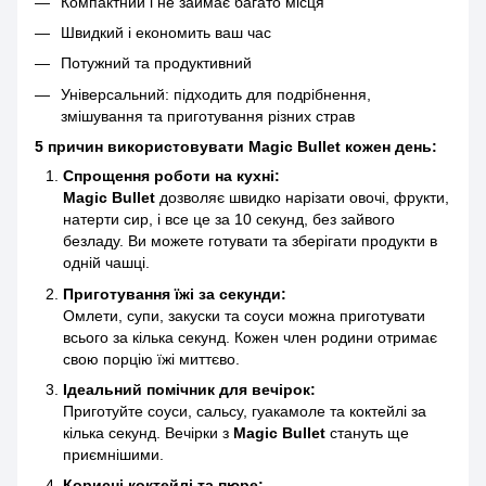
Компактний і не займає багато місця
Швидкий і економить ваш час
Потужний та продуктивний
Універсальний: підходить для подрібнення,
змішування та приготування різних страв
5 причин використовувати Magic Bullet кожен день:
Спрощення роботи на кухні:
Magic Bullet
дозволяє швидко нарізати овочі, фрукти,
натерти сир, і все це за 10 секунд, без зайвого
безладу. Ви можете готувати та зберігати продукти в
одній чашці.
Приготування їжі за секунди:
Омлети, супи, закуски та соуси можна приготувати
всього за кілька секунд. Кожен член родини отримає
свою порцію їжі миттєво.
Ідеальний помічник для вечірок:
Приготуйте соуси, сальсу, гуакамоле та коктейлі за
кілька секунд. Вечірки з
Magic Bullet
стануть ще
приємнішими.
Корисні коктейлі та пюре: