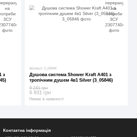
Артикул: 3_05846
 з
Душова система Shower Kraft А401 з
45)
тропічним душем 4в1 Silver (3_05846)
9 241 грн
6 931 грн
Немає в наявності
Контактна інформація