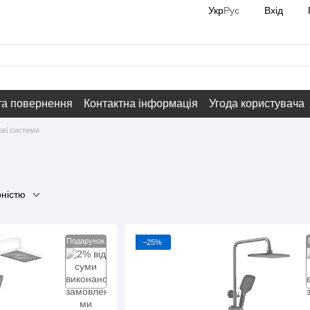
Вхід
Укр
Рус
та повернення
Контактна інформація
Угода користувача
ві системи
рністю
Подарунок
−25%