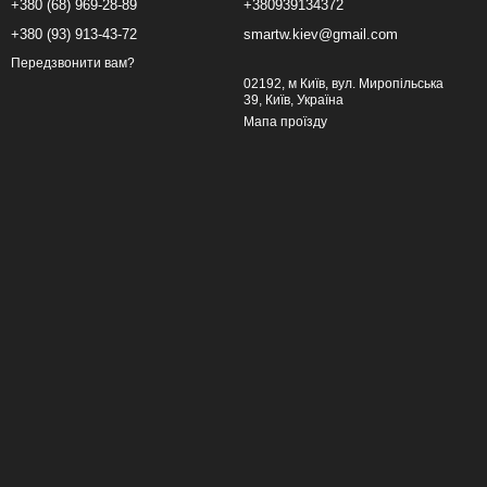
+380 (68) 969-28-89
+380939134372
+380 (93) 913-43-72
smartw.kiev@gmail.com
Передзвонити вам?
02192, м Київ, вул. Миропільська
39, Київ, Україна
Мапа проїзду