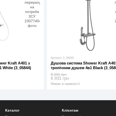
Артикул: 3_05845
er Kraft А401 з
Душова система Shower Kraft А401
 White (3_05844)
тропічним душем 4в1 Black (3_058
9 241 грн
6 931 грн
Немає в наявності
Каталог
Клієнтам