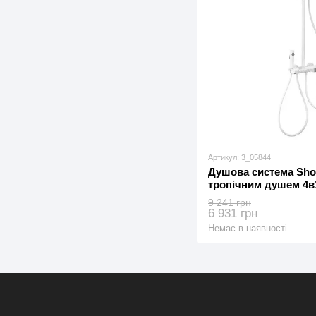
Артикул: 3_05844
Душова система Show
тропічним душем 4в1
9 241 грн
6 931 грн
Немає в наявності